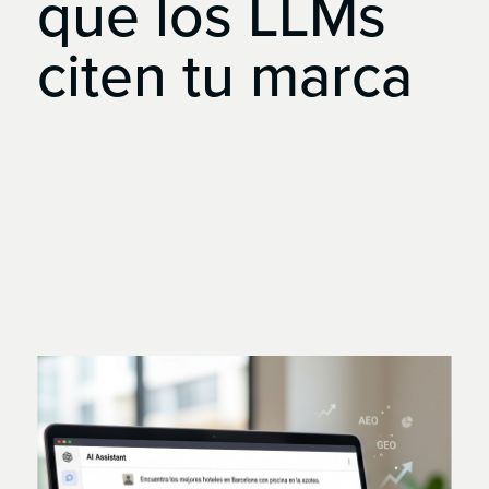
que
los
LLMs
citen
tu
marca