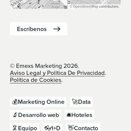
©
OpenStreetMap
contributors.
Escríbenos
© Emexs Marketing 2026.
Aviso Legal y Política De Privacidad
.
Política de Cookies
.
💰Marketing Online
🚀Data
🔬Desarrollo web
🛎️Hoteles
🦑Equipo
👓I+D
👋Contacto